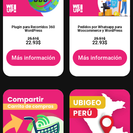
Plugin para Recorridos 360
Pedidos por Whatsapp para
WordPress
Woocommerce y WordPress
25.51
$
25.51
$
22.93
$
22.93
$
Más información
Más información